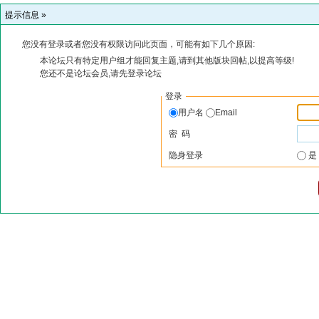
提示信息 »
您没有登录或者您没有权限访问此页面，可能有如下几个原因:
本论坛只有特定用户组才能回复主题,请到其他版块回帖,以提高等级!
您还不是论坛会员,请先登录论坛
登录
用户名
Email
密 码
隐身登录