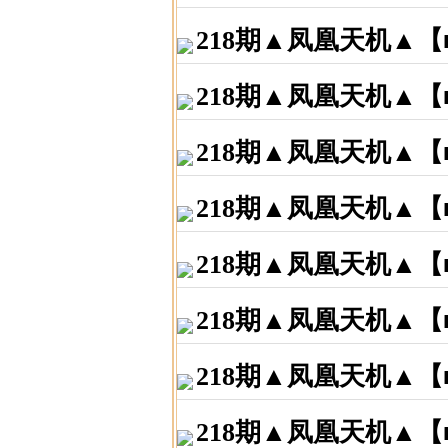
218期▲凤凰天机▲
218期▲凤凰天机▲
218期▲凤凰天机▲
218期▲凤凰天机▲
218期▲凤凰天机▲
218期▲凤凰天机▲
218期▲凤凰天机▲【
218期▲凤凰天机▲