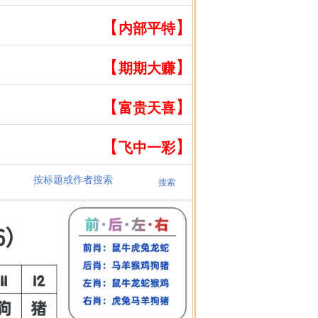
【
】
内部平特
【
】
期期大赚
【
】
富贵天喜
【
】
飞中一彩