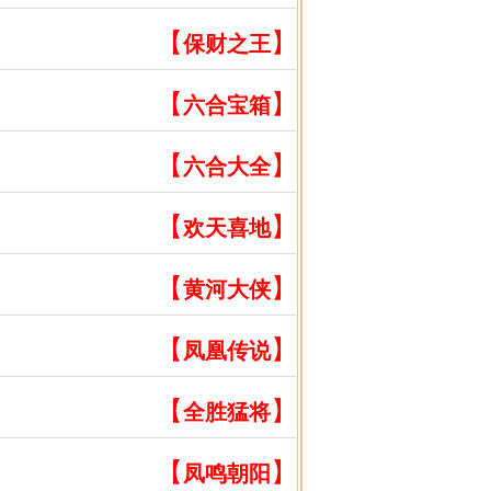
【
】
保财之王
【
】
六合宝箱
【
】
六合大全
【
】
欢天喜地
【
】
黄河大侠
【
】
凤凰传说
【
】
全胜猛将
【
】
凤鸣朝阳