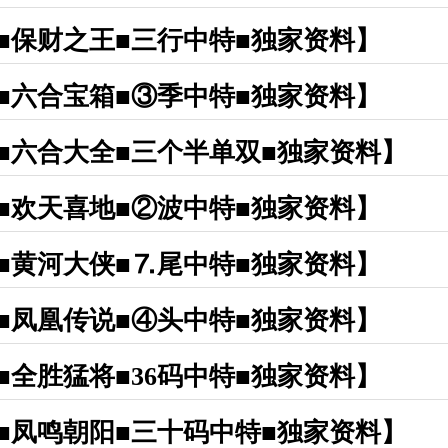
【■保财之王■三行中特■独家资料】
【■六合宝箱■③季中特■独家资料】
【■六合大全■三个半单双■独家资料】
【■欢天喜地■②波中特■独家资料】
【■黄河大侠■⒎尾中特■独家资料】
【■凤凰传说■④头中特■独家资料】
■全胜猛将■36码中特■独家资料】
【■凤鸣朝阳■三十码中特■独家资料】