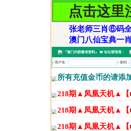
点击这里
张老师三肖⑥码
澳门八仙宝典一
『
澳门内部最准资料
』 ☎ 论坛管理員：
y
用户名：
y
密码：
所有充值金币的请添加官
218期▲凤凰天机▲
218期▲凤凰天机▲
218期▲凤凰天机▲