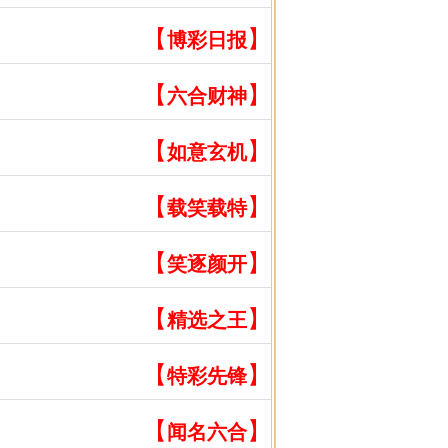
【
】
博彩日报
【
】
六合财神
【
】
如意玄机
【
】
载笑载特
【
】
笑逐颜开
【
】
精选之王
【
】
特彩先锋
【
】
闻名六合