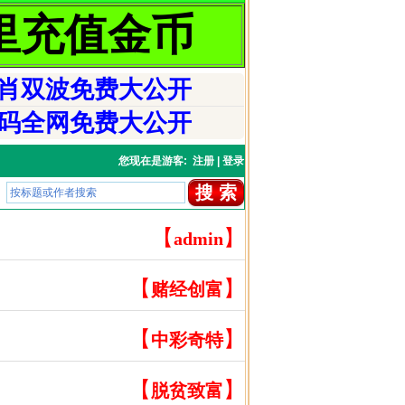
里充值金币
肖双波免费大公开
码全网免费大公开
您现在是游客:
注册
|
登录
【
】
admin
【
】
赌经创富
【
】
中彩奇特
【
】
脱贫致富